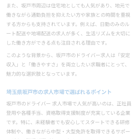
法
また、坂戸市周辺は住宅地としても人気があり、地元で
未経験やブランク歓迎の求人探しポイント
働きながら通勤負担を抑えたい方や家族との時間を重視
する方からも支持されています。例えば、日勤のみのル
未経験歓迎ドライバー求人の見極め方
ート配送や地場配送の求人が多く、生活リズムを大切に
ブランクありでも安心な求人の選び方
した働き方ができる点も注目される理由です。
未経験者が応募しやすいドライバー求人特
徴
このような背景から、坂戸市のドライバー求人は「安定
収入」と「働きやすさ」を両立したい求職者にとって、
坂戸市で未経験歓迎求人を探すコツ
魅力的な選択肢となっています。
ブランクから再挑戦できる求人の魅力
働きやすさを重視した職場選びのコツ
埼玉県坂戸市の求人市場で選ばれるポイント
働きやすいドライバー求人を見抜く方法
坂戸市のドライバー 求人市場で人気が高いのは、正社員
求人選びで重視すべき職場環境の特徴
登用や各種手当、資格取得支援制度が充実している企業
ドライバー求人で働きやすさを追求するコ
です。特に、未経験者でも安心してスタートできる研修
ツ
体制や、働きながら中型・大型免許を取得できるサポー
快適な職場を見つける求人選定ポイント