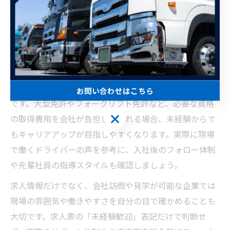
験歓迎と記載されている求人でも条件や環境には大きな
違いがあります。まず重視すべきは、研修制度や同乗指
導など教育体制がしっかり整っているかどうかです。未
経験者へのサポートが手厚い職場は、入社後の不安を軽
減しやすく、長く働ける基盤となります。
また、資格取得支援制度の有無も重要な見極めポイント
お問い合わせはこちら
です。大型免許やフォークリフト免許など、必要な資格
お問い合わせはこちら
の取得費用を会社が負担してくれる場合、未経験からで
もキャリアアップが目指しやすくなります。実際に現場
で働くドライバーの声を参考に、入社後のフォロー体制
や先輩社員の指導スタイルも確認しましょう。
求人情報だけでなく、会社訪問や見学が可能な企業では
現場の雰囲気や働きやすさを自分の目で確かめることも
大切です。求人票の「未経験歓迎」表記だけで判断せ