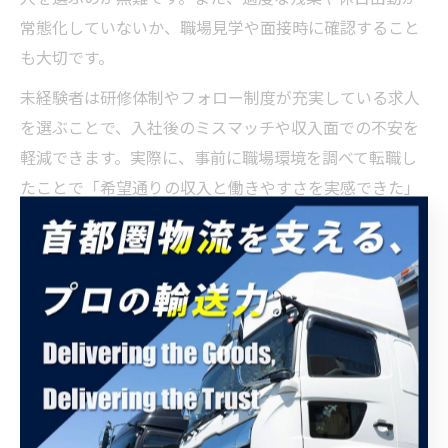
常態化していないか、職場見学や面接時に確認すること
も大切です。
未経験者は研修体制やフォロー制度が充実している求人
を選ぶことで、入社後のミスマッチや収入面での不安を
軽減できます。実際に、事前に職場環境を調べて転職し
たことで「希望通りの収入と働きやすさを実感できた」
という成功例も増えています。
未経験やブランク歓迎の求人探しポイ
ント
未経験歓迎ドライバー求人の見極め方
埼玉県坂戸市でトラックドライバー求人を探す際、未経