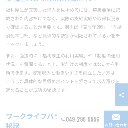
福利厚生が充実した求人を見極めるには、募集要項に記
載された内容だけでなく、実際の支給実績や取得状況ま
で確認することが重要です。例えば「賞与年2回」「有給
消化率○％」など具体的な数字が明記されているかをチ
ェックしましょう。
また、面接時に「福利厚生の利用実績」や「制度の運用
状況」を質問することで、形だけの制度ではないかを判
断できます。安定収入と働きやすさを両立したい方は、
こうした具体的な見極めポイントを押さえて求人選びを
進めることが成功の秘訣です。
ワークライフバランスを叶える転職の
049-295-5556
秘訣
お問い合わせ