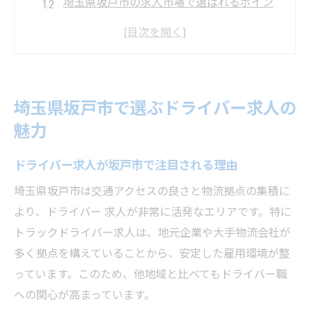
埼玉県坂戸市の求人市場で選ばれるポイン
ト
坂戸市ドライバー求人の安定した働き方と
は
地元で見つかるドライバー求人の特徴
埼玉県坂戸市で選ぶドライバー求人の
転職者に人気のドライバー求人の傾向
魅力
正社員として安定収入が実現できる方法
正社員ドライバー求人で叶う安定収入の秘
ドライバー求人が坂戸市で注目される理由
訣
埼玉県坂戸市は交通アクセスの良さと物流拠点の集積に
ドライバー求人選びで安定収入を得るポイ
より、ドライバー 求人が非常に活発なエリアです。特に
ント
トラックドライバー求人は、地元企業や大手物流会社が
坂戸市で安定収入を実現する求人の条件
多く拠点を構えていることから、安定した雇用環境が整
正社員求人が収入面で有利な理由を解説
っています。このため、他地域と比べてもドライバー職
への関心が高まっています。
ドライバー求人選定で失敗しない収入確保