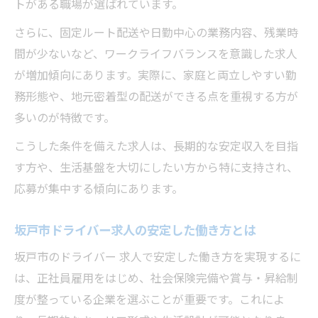
トがある職場が選ばれています。
働きやすさを左右する求人条件の見方
さらに、固定ルート配送や日勤中心の業務内容、残業時
福利厚生が充実した求人に注目する理由
間が少ないなど、ワークライフバランスを意識した求人
福利厚生充実のドライバー求人が選ばれる
が増加傾向にあります。実際に、家庭と両立しやすい勤
訳
務形態や、地元密着型の配送ができる点を重視する方が
ドライバー求人で注目すべき福利厚生内容
多いのが特徴です。
求人選びで重要となる福利厚生の比較方法
こうした条件を備えた求人は、長期的な安定収入を目指
手厚い福利厚生が安心感につながる理由
す方や、生活基盤を大切にしたい方から特に支持され、
福利厚生が充実した求人の見極めポイント
応募が集中する傾向にあります。
ワークライフバランスを叶える転職の秘訣
坂戸市ドライバー求人の安定した働き方とは
ドライバー求人で実現する理想の働き方
坂戸市のドライバー 求人で安定した働き方を実現するに
ワークライフバランス重視の求人探し術
は、正社員雇用をはじめ、社会保険完備や賞与・昇給制
転職で叶える生活と仕事のバランスのコツ
度が整っている企業を選ぶことが重要です。これによ
ドライバー求人が支える充実した私生活