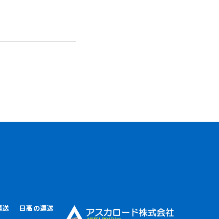
運送
日高の運送