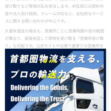
受け取りなど現場対応を担当します。本社窓口は契約内
容や法人向け相談、クレーム対応など、全社的なサービ
スに関する問い合わせが中心です。
久留米運送の場合も、営業所ごとに営業時間や受付範囲
が異なり、直接来店して荷物を受け取る「営業所受け取
り」も可能です。公式サイトや伝票で最寄りの営業所を
確認し、目的に合った窓口に連絡することが大切です。
選び方のポイントは、緊急性や内容の専門性です。即対
応が必要な場合は営業所、契約や料金体系の相談は本社
窓口を選ぶと良いでしょう。失敗を防ぐためにも、事前
に「久留米運送 営業時間」などで最新情報をチェックす
ることをおすすめします。