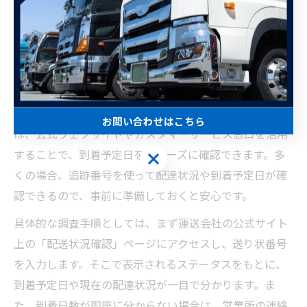
荷物到着日数の不安を減らす確認術
運送の到着日数を正確に調べる方法紹介
運送サービスを利用する際、荷物の到着日数を正確に把
握することは、受け取り計画を立てる上で非常に重要で
す。特に久留米運送のような地域密着型の運送会社で
お問い合わせはこちら
は、公式ウェブサイトやカスタマーサービス窓口を活用
することで、到着予定日をスムーズに確認できます。多
お問い合わせはこちら
くの場合、追跡番号を使って配達状況や到着予定日が確
認できるので、事前に準備しておくと安心です。
具体的な調査手順としては、まず運送会社の公式サイト
上の「配送状況確認」ページにアクセスし、送り状番号
を入力します。そこで表示されるステータスをもとに、
到着予定日や現在の配達状況が一目で分かります。ま
た、到着日数が即座に分からない場合は、営業所の連絡