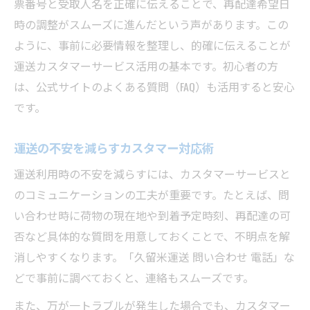
票番号と受取人名を正確に伝えることで、再配達希望日
運送の公式情報で正確な回答を得る方法
時の調整がスムーズに進んだという声があります。この
ように、事前に必要情報を整理し、的確に伝えることが
運送カスタマーサービスの最新情報活用術
運送カスタマーサービス活用の基本です。初心者の方
運送の疑問を公式サイトで早く解決するコ
は、公式サイトのよくある質問（FAQ）も活用すると安心
ツ
です。
運送トラブル時の公式情報検索ポイント
運送の評判より公式案内を優先する理由
運送の不安を減らすカスタマー対応術
運送利用時の不安を減らすには、カスタマーサービスと
のコミュニケーションの工夫が重要です。たとえば、問
い合わせ時に荷物の現在地や到着予定時刻、再配達の可
否など具体的な質問を用意しておくことで、不明点を解
消しやすくなります。「久留米運送 問い合わせ 電話」な
どで事前に調べておくと、連絡もスムーズです。
また、万が一トラブルが発生した場合でも、カスタマー