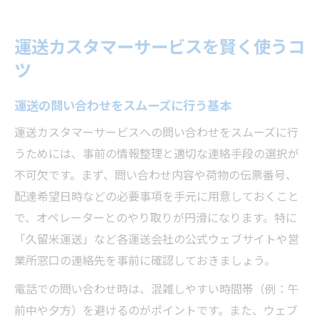
運送の再配達依頼を確実にするポイント
問い合わせ先選びで安心運送を実現
運送カスタマーサービスを賢く使うコ
運送の問い合わせ先選定で失敗しない方法
ツ
運送サービスごとの連絡先の見極め方
運送の問い合わせをスムーズに行う基本
運送カスタマーへの最適な連絡手段とは
運送の電話とフォーム使い分けガイド
運送カスタマーサービスへの問い合わせをスムーズに行
うためには、事前の情報整理と適切な連絡手段の選択が
運送営業所と本社窓口の違いと選び方
不可欠です。まず、問い合わせ内容や荷物の伝票番号、
荷物到着日数の不安を減らす確認術
配達希望日時などの必要事項を手元に用意しておくこと
運送の到着日数を正確に調べる方法紹介
で、オペレーターとのやり取りが円滑になります。特に
運送追跡サービス活用で到着不安を解消
「久留米運送」など各運送会社の公式ウェブサイトや営
運送日数の目安と地区別の確認ポイント
業所窓口の連絡先を事前に確認しておきましょう。
運送の配達遅延時に役立つ確認手順
電話での問い合わせ時は、混雑しやすい時間帯（例：午
運送日数に影響する条件とその見極め方
前中や夕方）を避けるのがポイントです。また、ウェブ