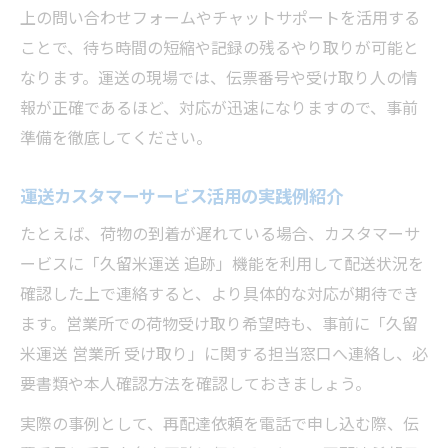
カスタマーサービス連絡手順の極意
上の問い合わせフォームやチャットサポートを活用する
運送カスタマーサービスへの正しい連絡手
ことで、待ち時間の短縮や記録の残るやり取りが可能と
順
なります。運送の現場では、伝票番号や受け取り人の情
運送の問い合わせ前に準備すべき情報一覧
報が正確であるほど、対応が迅速になりますので、事前
準備を徹底してください。
運送の連絡時に伝えるべきポイントまとめ
運送カスタマーの窓口選択と利用手順解説
運送カスタマーサービス活用の実践例紹介
運送トラブル時の連絡フロー徹底解説
たとえば、荷物の到着が遅れている場合、カスタマーサ
運送問い合わせ時の注意点と落とし穴
ービスに「久留米運送 追跡」機能を利用して配送状況を
運送に問い合わせる際の注意事項まとめ
確認した上で連絡すると、より具体的な対応が期待でき
運送の連絡時に陥りやすい落とし穴とは
ます。営業所での荷物受け取り希望時も、事前に「久留
運送カスタマー利用時の誤解を防ぐ方法
米運送 営業所 受け取り」に関する担当窓口へ連絡し、必
運送の問い合わせで確認すべき情報項目
要書類や本人確認方法を確認しておきましょう。
運送トラブルを未然に防ぐ注意点一覧
実際の事例として、再配達依頼を電話で申し込む際、伝
公式情報で運送の疑問をすばやく解決