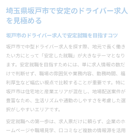
地場配送中心の求人で安定を手に入れる方
埼玉県坂戸市で安定のドライバー求人
法
を見極める
安定した職場環境のドライバー求人を探す
視点
坂戸市のドライバー求人で安定就職を目指すコツ
中型ドライバー求人探しに役立つ比較ポイント
坂戸市で中型ドライバー求人を探す際、地元で長く働き
ドライバー求人比較で重視したい勤務体系
たい方にとって「安定した就職」が大きなテーマとなり
坂戸市の中型ドライバー求人を条件ごとに
ます。安定就職を目指すためには、単に求人情報の数だ
比較
けで判断せず、職場の雰囲気や業務内容、勤務時間、福
求人選びで福利厚生の違いを見極める方法
利厚生など幅広い視点で比較することが重要です。特に
通勤や生活リズムを考えた求人比較の視点
坂戸市は住宅地と産業エリアが混在し、地場配送案件が
豊富なため、生活リズムや通勤のしやすさを考慮した選
中型ドライバー求人の比較で押さえるポイ
択がしやすいエリアです。
ント
生活に合う地場配送求人の見つけ方
安定就職への第一歩は、求人票だけに頼らず、企業のホ
ームページや職場見学、口コミなど複数の情報源を活用
ドライバー求人で地場配送が選ばれる理由