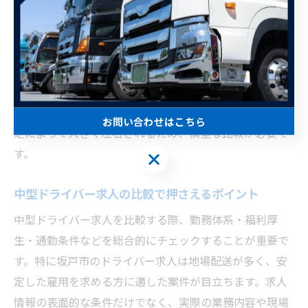
クセスが良い職場を選ぶことで、家族との時間や趣味の
時間を確保しやすくなり、心身の健康維持にもつながり
ます。
求人情報を比較する際は、勤務地の住所や最寄り駅、車
通勤の可否、駐車場の有無なども確認しましょう。働き
やすさや継続勤務のしやすさは、通勤や生活リズムの安
お問い合わせはこちら
定によって大きく左右されるため、慎重な比較が必要で
す。
お問い合わせはこちら
中型ドライバー求人の比較で押さえるポイント
中型ドライバー求人を比較する際、勤務体系・福利厚
生・通勤条件などを総合的にチェックすることが重要で
す。特に坂戸市のドライバー求人は地場配送が多く、安
定した雇用を求める方に適した案件が目立ちます。求人
情報の表面的な条件だけでなく、実際の業務内容や現場