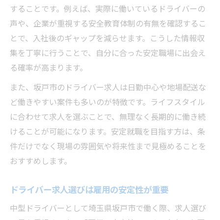
することです。例えば、実際に働いているドライバーの
生活リズムを整えやすい求人の探し方
声や、企業が重視する安全教育体制の有無を確認するこ
坂戸市で地場配送求人を効率よく探すコツ
とで、入社後のギャップを減らせます。こうした情報収
中型ドライバー求人から地場配送を絞り込
集を丁寧に行うことで、自分に合った安定職場に出会え
む方法
る確率が高まります。
日勤中心のドライバー求人を生活と両立
また、坂戸市のドライバー求人は日勤中心や地場配送な
坂戸市のドライバー求人に注目すべき条件
ど働きやすい案件も多いのが特徴です。ライフスタイル
ドライバー求人でチェックすべき待遇条件
に合わせて求人を選ぶことで、無理なく長期的に働き続
坂戸市の求人票で注目したい福利厚生
けることが可能になります。安定就職を目指す方は、条
安定雇用を叶える求人条件の見極め方
件だけでなく現場の雰囲気や将来性まで見極めることを
中型ドライバー求人の働きやすさを左右す
おすすめします。
る要素
ドライバー求人選びは雇用の安定性が重要
求人選びで重視したい固定ルート配送
未経験から挑戦できる中型ドライバーの道
中型ドライバーとして埼玉県坂戸市で働く際、求人選び