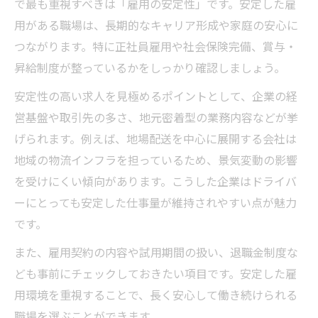
で最も重視すべきは「雇用の安定性」です。安定した雇
未経験歓迎のドライバー求人を選ぶポイン
用がある職場は、長期的なキャリア形成や家庭の安心に
ト
つながります。特に正社員雇用や社会保険完備、賞与・
中型ドライバー求人で資格取得支援に注目
昇給制度が整っているかをしっかり確認しましょう。
坂戸市で未経験から始める求人の探し方
安定性の高い求人を見極めるポイントとして、企業の経
普通免許から挑戦できる求人を見つける方
営基盤や取引先の多さ、地元密着型の業務内容などが挙
法
げられます。例えば、地場配送を中心に展開する会社は
未経験でも安心のサポート体制がある求人
地域の物流インフラを担っているため、景気変動の影響
長く働けるドライバー求人選びのコツ
を受けにくい傾向があります。こうした企業はドライバ
定着率が高いドライバー求人を見極める方
ーにとっても安定した仕事量が維持されやすい点が魅力
法
です。
坂戸市で長期安定雇用の求人を選ぶ視点
また、雇用契約の内容や試用期間の扱い、退職金制度な
働きやすさ重視のドライバー求人選びの秘
ども事前にチェックしておきたい項目です。安定した雇
訣
用環境を重視することで、長く安心して働き続けられる
中型ドライバー求人で長く続けるための条
職場を選ぶことができます。