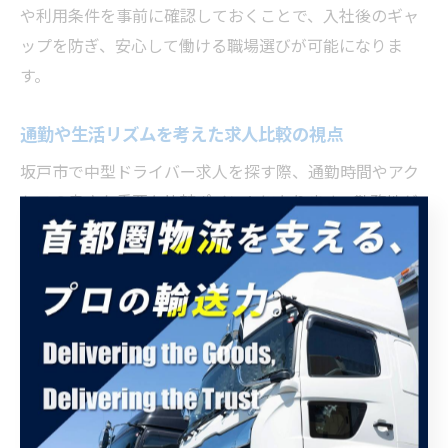
や利用条件を事前に確認しておくことで、入社後のギャ
ップを防ぎ、安心して働ける職場選びが可能になりま
す。
通勤や生活リズムを考えた求人比較の視点
坂戸市で中型ドライバー求人を探す際、通勤時間やアク
セスの良さも重要な比較ポイントになります。勤務地が
自宅から近い場合、毎日の負担が軽減され、急なシフト
変更や残業にも柔軟に対応しやすくなります。また、地
場配送メインの求人であれば、長時間の運転や遠方への
出張が少なく、生活リズムが安定しやすいのも特徴で
す。
実際に多くのドライバーが「通勤のしやすさ」を重視し
て職場を選んでいます。坂戸市内や近隣市町村からのア