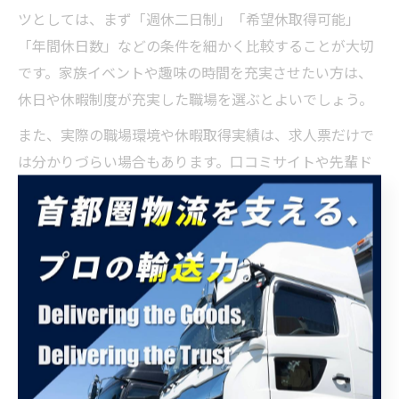
ツとしては、まず「週休二日制」「希望休取得可能」
「年間休日数」などの条件を細かく比較することが大切
です。家族イベントや趣味の時間を充実させたい方は、
休日や休暇制度が充実した職場を選ぶとよいでしょう。
また、実際の職場環境や休暇取得実績は、求人票だけで
は分かりづらい場合もあります。口コミサイトや先輩ド
ライバーの体験談を参考にし、面接時には「有給休暇の
取得率」「希望休の通りやすさ」などを具体的に確認し
ましょう。休日をしっかり確保できる職場は、モチベー
ション維持や長期的なキャリア形成にもつながります。
中型ドライバー求人で家族時間を確保する
中型ドライバー 求人 埼玉県では、家族との時間を大切に
したい方に向けた働き方が広がっています。具体的に