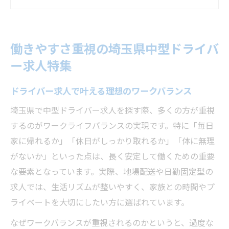
中型ドライバー求人選びで重視したい条件
埼玉県の安定した求人の探し方とポイント
女性やシニアも安心のドライバー求人事情
働きやすさ重視の埼玉県中型ドライバ
働きやすい中型トラック求人の特徴を解説
ー求人特集
生活リズム安定を叶えるドライバー求人埼玉編
日勤固定のドライバー求人が人気な理由
ドライバー求人で叶える理想のワークバランス
毎日帰宅可能な求人で生活リズム安定化
埼玉県で中型ドライバー求人を探す際、多くの方が重視
ドライバー求人で残業少なめを実現する方
するのがワークライフバランスの実現です。特に「毎日
法
家に帰れるか」「休日がしっかり取れるか」「体に無理
休日重視のドライバー求人選びのコツ
がないか」といった点は、長く安定して働くための重要
な要素となっています。実際、地場配送や日勤固定型の
中型ドライバー求人で家族時間を確保する
求人では、生活リズムが整いやすく、家族との時間やプ
ブランク歓迎で再スタートできる仕事の探し方
ライベートを大切にしたい方に選ばれています。
ブランクOKなドライバー求人の特徴と選び
なぜワークバランスが重視されるのかというと、過度な
方