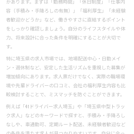
安定収入を目指す中型ドライバー求人選び
かあります。まずは「勤務時間」「休日制度」「仕事内
地場配送・日勤で毎日帰れる求人選びの極意
容（手積み・手降ろしの有無）」「福利厚生」「未経験
者歓迎かどうか」など、働きやすさに直結するポイント
地場配送メインのドライバー求人が人気な
をしっかり確認しましょう。自分のライフスタイルや体
理由
力、将来設計に合った条件を明確にすることが大切で
毎日帰宅できる中型求人の選び方と注意点
す。
日勤固定のドライバー求人で安定生活を実
特に埼玉県の求人市場では、地場配送中心・日勤メイ
現
ン・週休制など、安定した生活リズムを重視した募集が
埼玉県の地場中心ドライバー求人の魅力紹
増加傾向にあります。求人票だけでなく、実際の職場環
介
境や先輩ドライバーの口コミ、会社の福利厚生内容も比
負担少なめの配送業務で働きやすさを追求
較検討することで、ミスマッチを防ぐことができます。
未経験から始める安心の埼玉県中型求人ガイド
例えば「4tドライバー求人埼玉」や「埼玉県中型トラッ
未経験者歓迎の中型ドライバー求人を徹底
ク求人」などのキーワードで探すと、手積み・手降ろし
解説
なしや、車通勤可、定期ルート配送、未経験者歓迎など
中型免許取得支援がある求人の選び方
の条件を満たす求人が見つかりやすいです。自分に合っ