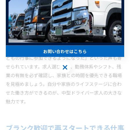
は、日勤固定・毎日帰宅・残業少なめ・休日充実など、
家族と過ごす時間を確保しやすい条件の求人が増加中で
す。特に子育て世代や介護を担う方からのニーズが高ま
っています。
実際に「以前は夜勤や長時間労働で家族とすれ違いが多
かったが、転職後は夕食を共にできる日が増えた」「子
お問い合わせはこちら
どもの行事に参加できるようになった」といった声も寄
お問い合わせはこちら
せられています。求人選びでは、勤務体系やシフト、残
業の有無を必ず確認し、家族との時間を優先できる職場
を見極めましょう。自分や家族のライフステージに合わ
せた働き方ができるのが、中型ドライバー求人の大きな
魅力です。
ブランク歓迎で再スタートできる仕事