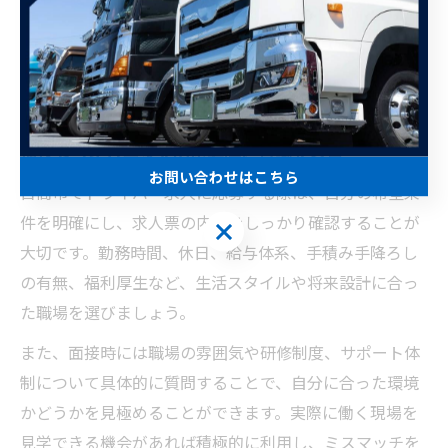
未経験から始めて「自分でもできる！」という達成感を
味わえる点や、資格取得支援によって将来的に大型ドラ
イバーや管理職への道も開ける点が、未経験歓迎求人の
大きな魅力です。
運送ドライバー求人の応募時に意識する点
お問い合わせはこちら
日高市でドライバー求人に応募する際は、自分の希望条
件を明確にし、求人票の内容をしっかり確認することが
お問い合わせはこちら
大切です。勤務時間、休日、給与体系、手積み手降ろし
の有無、福利厚生など、生活スタイルや将来設計に合っ
た職場を選びましょう。
また、面接時には職場の雰囲気や研修制度、サポート体
制について具体的に質問することで、自分に合った環境
かどうかを見極めることができます。実際に働く現場を
見学できる機会があれば積極的に利用し、ミスマッチを