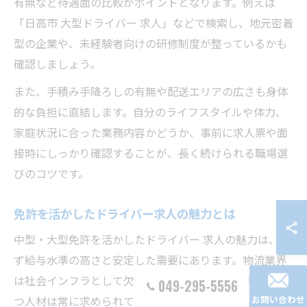
有無など待遇面の比較がポイントとなります。例えば
「日高市 大型ドライバー 求人」などで検索し、地元密着
型の企業や、未経験者向けの研修制度が整っているかも
確認しましょう。
また、手積み手降ろしの有無や配送エリアの広さも身体
的な負担に直結します。自分のライフスタイルや体力、
家庭状況に合った業務内容かどうか、事前に求人票や面
接時にしっかり確認することが、長く続けられる職場選
びのコツです。
免許を活かしたドライバー求人の魅力とは
中型・大型免許を活かしたドライバー 求人の魅力は、ま
ず給与水準の高さと安定した需要にあります。物流業界
は社会インフラとして欠かせない存在のため、資格を持
049-295-5556
つ人材は常に求められています。日高市でも大型ドライ
お問い合わせ