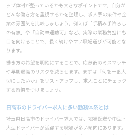
ップ体制が整っているかも大きなポイントです。自分が
に
どんな働き方を重視するかを整理し、求人票の条件や企
日高市の求人でシフトや休日を比較するコ
業の雰囲気を比較しましょう。例えば「手積み手降ろし
ツ
の有無」や「自動車通勤可」など、実際の業務負担にも
自分に合う勤務時間のドライバー求人探し
目を向けることで、長く続けやすい職場選びが可能とな
家庭との両立ができる求人の見抜き方
ります。
無理なく長く続けられる求人条件のチェッ
働き方の希望を明確にすることで、応募後のミスマッチ
ク
や早期退職のリスクを減らせます。まずは「何を一番大
働きやすさ重視なら注目したい求人条件
切にしたいか」をリストアップし、求人ごとにチェック
ドライバー求人で注目すべき福利厚生とは
する習慣をつけましょう。
働きやすい環境の日高市ドライバー求人
賞与や手当が充実した求人の探し方
日高市のドライバー求人に多い勤務体系とは
長く働ける職場を見つける求人条件の比較
埼玉県日高市のドライバー求人では、地場配送や中型・
働きやすさで選ぶドライバー求人の基準
大型ドライバーが活躍する職場が多い傾向にあります。