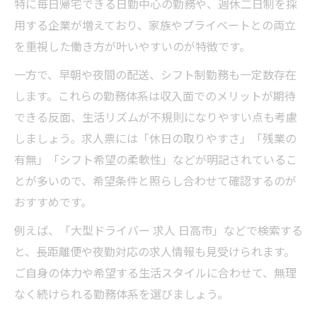
中型や大型免許を活かす転職ポイント
特に毎日帰宅できる日勤中心の勤務や、週休二日制を採
用する企業が増えており、家族やプライベートとの両立
中型・大型免許を活かせる求人の選び方
を重視した働き方が叶いやすいのが特徴です。
免許を活かしたドライバー求人の魅力とは
一方で、早朝や夜間の配送、シフト制勤務も一定数存在
資格を武器にできる日高市求人のポイント
します。これらの勤務体系は収入面でのメリットが期待
転職時に役立つドライバー求人の比較術
できる反面、生活リズムが不規則になりやすい点も考慮
中型・大型ドライバー求人対応の求人事情
しましょう。求人票には「休日の取りやすさ」「残業の
ドライバー求人選びで安心の職場を探そう
有無」「シフト希望の柔軟性」などが明記されているこ
安心して働けるドライバー求人の条件とは
とが多いので、希望条件と照らし合わせて確認するのが
日高市で見つかる信頼できる求人の特徴
おすすめです。
長く続けられる求人選びの安全チェック
例えば、「大型ドライバー 求人 日高市」などで検索する
働く安心感が得られる職場の見極め方
と、長距離便や夜勤対応の求人情報も見受けられます。
サポート体制が充実した求人で安心転職
ご自身の体力や希望する生活スタイルに合わせて、無理
なく続けられる勤務体系を選びましょう。