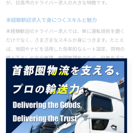
が、日高市のドライバー求人の大きな特徴です。
未経験歓迎求人で身につくスキルと魅力
未経験歓迎のドライバー求人では、単に運転技術を磨く
だけでなく、さまざまなスキルが身につきます。たとえ
ば、地図やナビを活用した効率的なルート設定、荷物の
積み下ろしや安全管理、時間管理能力など、日常生活で
も役立つ実践的な力が養われます。
また、職場によってはコミュニケーション能力やチーム
ワークも重視されるため、同僚やお客様と円滑にやり取
りをする経験を積むことができます。これにより、運送
業界でのキャリアアップはもちろん、今後の転職や他業
種へのチャレンジにも活かせる汎用的なスキルが身につ
きます。