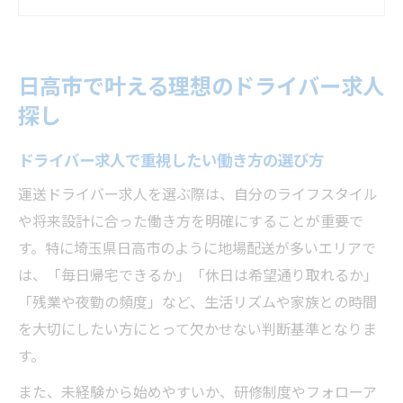
は
生活リズムに合う求人を探すための工夫
理想のドライバー求人を比較するポイント
日高市で叶える理想のドライバー求人
ライフスタイル別の日高市求人の選び方
探し
未経験歓迎の運送ドライバー求人事情
未経験から始めやすいドライバー求人の特
ドライバー求人で重視したい働き方の選び方
徴
運送ドライバー求人を選ぶ際は、自分のライフスタイル
ドライバー求人で注目したい研修やサポー
や将来設計に合った働き方を明確にすることが重要で
ト
す。特に埼玉県日高市のように地場配送が多いエリアで
経験不問の日高市求人で安心できる理由
は、「毎日帰宅できるか」「休日は希望通り取れるか」
未経験歓迎求人で身につくスキルと魅力
「残業や夜勤の頻度」など、生活リズムや家族との時間
を大切にしたい方にとって欠かせない判断基準となりま
運送ドライバー求人の応募時に意識する点
す。
自分の生活に合う求人を見極めるコツ
また、未経験から始めやすいか、研修制度やフォローア
ドライバー求人選びで生活リズムを最優先