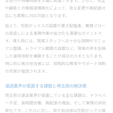
な走行や待機時間を大幅に削減できます。さらに、荷主
声
や顧客との情報連携強化によって、急な変更や再配達対
応にも柔軟に対応可能となります。
加えて、宅配ボックスの設置や置き配推進、業務フロー
の見直しによる事務作業の省力化も重要なポイントで
す。導入時には、現場スタッフへの十分な説明やマニュ
アル整備、トライアル期間の設置など、現場の声を反映
した運用体制を構築することが成功のカギとなります。
特に初心者の担当者には、段階的な教育やサポート体制
の充実が推奨されます。
運送業界が直面する課題と埼玉県の解決策
埼玉県の運送業界が直面している主な課題は、ドライバ
ー不足、長時間労働、再配達の増加、そして業務の非効
率化です。これらに対し、県や自治体は宅配ボックス補