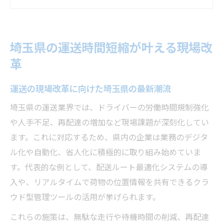
埼玉県で注目される運送現場の変化と事例
運送効率向上を実現する現場改善のポイン
ト
埼玉県の運送時間短縮が叶える現場改
運送業界が直面する課題と埼玉県の解決策
革
再配達削減を目指す運送効率化の最前線
運送の再配達削減で実現する業務効率化戦
運送の現場改革に向けた埼玉県の最新潮流
略
埼玉県の運送業界では、ドライバーの労働時間規制強化
埼玉県が進める運送再配達対策の最先端手
や人手不足、再配達の増加など現場課題が深刻化してい
法
ます。これに対応するため、県内の企業は業務のデジタ
運送効率化の鍵となる再配達削減の具体策
ル化や自動化、省人化に積極的に取り組み始めていま
再配達削減がもたらす運送コストの削減効
す。代表的な例として、配送ルート最適化システムの導
果
入や、リアルタイムで荷物の位置情報を共有できるクラ
ウド型管理ツールの活用が挙げられます。
運送現場で活きる再配達防止の最新アプロ
ーチ
これらの施策は、無駄な走行や待機時間の削減、再配達