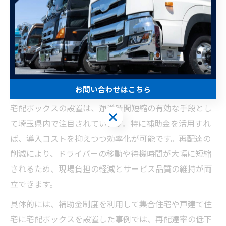
ます。
宅配ボックス補助金活用で見える運送
の変化
宅配ボックス補助金を活用した運送時間短縮術
お問い合わせはこちら
宅配ボックスの設置は、運送時間短縮の有効な手段とし
お問い合わせはこちら
て埼玉県内で注目されています。特に補助金を活用すれ
ば、導入コストを抑えつつ効率化が可能です。再配達の
削減により、ドライバーの移動や待機時間が大幅に短縮
されるため、現場負担の軽減とサービス品質の維持が両
立できます。
具体的には、補助金制度を利用して集合住宅や戸建て住
宅に宅配ボックスを設置した事例では、再配達率の低下