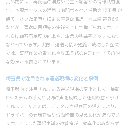
具体的には、再配達の削減や荷主・顧客との情報共有強
埼玉県で広がる置き配が運送時間短縮に寄
化、宅配ボックスの活用（宅配ボックス補助金 埼玉県 戸
与
建て・さいたま市）による置き配推進（埼玉県 置き配）
置き配と運送の新たな現場運用ポイント紹
などが、運送時間短縮の実践例として挙げられます。こ
介
れらは顧客満足度の向上や、企業の利益率アップにもつ
運送現場で進む置き配導入の実際と効果
ながっています。実際、運送時間の短縮に成功した企業
運送の新常識となる置き配のメリットを検
では、事務作業の省力化や配車業務の合理化など多角的
証
な効果が報告されています。
最新施策でドライバー負担を軽減する方法
埼玉県で注目される運送現場の変化と事例
運送の最新効率化施策でドライバー負担を
低減
埼玉県内で注目されている運送現場の変化として、最新
ITシステムの導入と現場の声を反映した運用改善が挙げ
埼玉県が推進する運送現場の負担軽減策を
られます。たとえば、デジタル点呼管理の導入により、
解説
ドライバーの健康管理や労働時間の見える化が進んでい
運送時間短縮が生むドライバー満足度向上
ます。こうした現場主導の改善策が、効率化のみならず
の理由