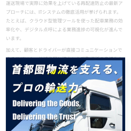
運送現場で実際に効果を上げている再配達防止の最新ア
プローチには、ITシステムの徹底活用が挙げられます。
たとえば、クラウド型管理ツールを使った配車業務の効
率化や、デジタル点呼による業務進捗の可視化が進んで
います。
加えて、顧客とドライバーが直接コミュニケーションで
きるアプリや、地域住民と協力した受取場所の多様化も
有効です。埼玉県では、さいたま市緑区美園など特定地
区でのモデルケースや、宅配ボックス補助金の活用事例
が注目されています。
導入時のポイントは、現場スタッフの意見を十分に取り
入れた運用設計と、継続的な改善活動です。定期的なフ
ィードバックや、利用者からの声を反映する仕組みを構
築することで、現場に根付いた再配達防止策を実現でき