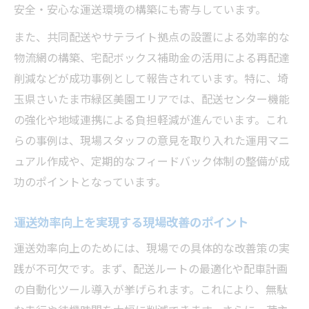
安全・安心な運送環境の構築にも寄与しています。
効率化施策により実現する運送現場の働き
方改革
また、共同配送やサテライト拠点の設置による効率的な
物流網の構築、宅配ボックス補助金の活用による再配達
運送業における負担軽減の具体的なノウハ
削減などが成功事例として報告されています。特に、埼
ウ集
玉県さいたま市緑区美園エリアでは、配送センター機能
現場事例に学ぶ埼玉県の運送効率革命
の強化や地域連携による負担軽減が進んでいます。これ
埼玉県発の現場事例で学ぶ運送効率革命の
らの事例は、現場スタッフの意見を取り入れた運用マニ
実際
ュアル作成や、定期的なフィードバック体制の整備が成
運送時間短縮に成功した現場の工夫とポイ
功のポイントとなっています。
ント
運送業が実践した効率化事例とその成果を
運送効率向上を実現する現場改善のポイント
紹介
運送効率向上のためには、現場での具体的な改善策の実
現場最前線で進む運送効率化の取り組みを
践が不可欠です。まず、配送ルートの最適化や配車計画
解説
の自動化ツール導入が挙げられます。これにより、無駄
運送の現場で生まれた効率革命のリアルな