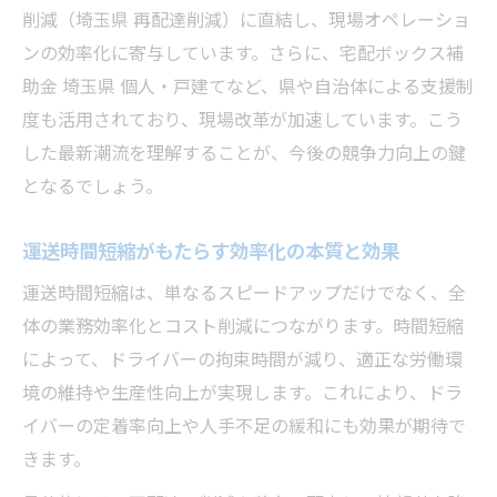
宅配ボックス補助金活用で見える運送の変化
削減（埼玉県 再配達削減）に直結し、現場オペレーショ
ンの効率化に寄与しています。さらに、宅配ボックス補
宅配ボックス補助金を活用した運送時間短
助金 埼玉県 個人・戸建てなど、県や自治体による支援制
縮術
度も活用されており、現場改革が加速しています。こう
埼玉県の補助金制度が運送現場にもたらす
した最新潮流を理解することが、今後の競争力向上の鍵
変化
となるでしょう。
戸建てや個人も対象の宅配ボックス補助金
解説
運送時間短縮がもたらす効率化の本質と効果
運送効率化に貢献する宅配ボックスの導入
運送時間短縮は、単なるスピードアップだけでなく、全
効果
体の業務効率化とコスト削減につながります。時間短縮
運送時間短縮を叶える補助金活用のポイン
によって、ドライバーの拘束時間が減り、適正な労働環
ト
境の維持や生産性向上が実現します。これにより、ドラ
置き配導入による埼玉県運送の新しい形
イバーの定着率向上や人手不足の緩和にも効果が期待で
運送効率化を加速させる置き配の実践的導
きます。
入例