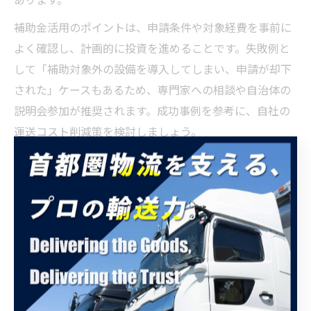
補助金活用のポイントは、申請条件や対象経費を事前に
よく確認し、計画的に投資を進めることです。失敗例と
して「補助対象外の設備を導入してしまい、申請が却下
された」ケースもあるため、専門家への相談や自治体の
説明会参加が推奨されます。成功事例を参考に、自社の
運送コスト削減策を検討しましょう。
リフォーム費用補助金の運送活用アイデア
「リフォーム費用 補助金」や「埼玉県住宅補助金」な
ど、住宅リフォーム関連の補助金も運送業界で活用でき
る場面があります。たとえば、物流拠点や営業所の省エ
ネリフォームや、荷捌きスペースの拡張に補助金を使う
ことで、作業効率と安全性を向上させることが可能で
す。