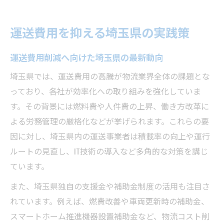
置き配や宅配ボックスが運送に与える影響
人件費と運送費用のバランス最適化方法
運送費用を抑える埼玉県の実践策
埼玉県で叶える運送コスト削減の極意
運送効率化に役立つ埼玉県支援金の使い方
運送費用削減へ向けた埼玉県の最新動向
埼玉県運送事業で注目のスマートホーム化
埼玉県では、運送費用の高騰が物流業界全体の課題とな
補助金を活用した運送コスト削減の実践例
っており、各社が効率化への取り組みを強化していま
す。その背景には燃料費や人件費の上昇、働き方改革に
リフォーム費用補助金の運送活用アイデア
よる労務管理の厳格化などが挙げられます。これらの要
運送におけるエネルギーコスト最適化事例
因に対し、埼玉県内の運送事業者は積載率の向上や運行
運送効率化を進める最新補助金活用術
ルートの見直し、IT技術の導入など多角的な対策を講じ
埼玉県住宅補助金で運送現場を改善する方
ています。
法
また、埼玉県独自の支援金や補助金制度の活用も注目さ
食洗機補助金の活用が運送業にもたらす効
れています。例えば、燃費改善や車両更新時の補助金、
果
スマートホーム推進機器設置補助金など、物流コスト削
機器設置補助金による運送自動化のポイン