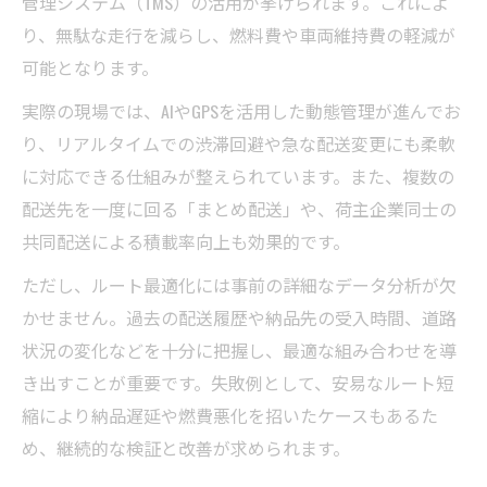
管理システム（TMS）の活用が挙げられます。これによ
住宅補助金活用で運送現場の固定費を削減
り、無駄な走行を減らし、燃料費や車両維持費の軽減が
福利厚生を充実させる運送費用管理の工夫
可能となります。
スマートホーム補助金で運送を自動化する
実際の現場では、AIやGPSを活用した動態管理が進んでお
支援策と補助金情報を運送戦略に組み込む
り、リアルタイムでの渋滞回避や急な配送変更にも柔軟
利益率アップに役立つ運送現場の改善例
に対応できる仕組みが整えられています。また、複数の
運送費用削減で利益率を高める実践プロセ
配送先を一度に回る「まとめ配送」や、荷主企業同士の
ス
共同配送による積載率向上も効果的です。
現場改善がもたらす運送業の収益向上効果
ただし、ルート最適化には事前の詳細なデータ分析が欠
補助金活用による運送現場の省人化事例
かせません。過去の配送履歴や納品先の受入時間、道路
埼玉県運送事業のホワイト化推進ポイント
状況の変化などを十分に把握し、最適な組み合わせを導
コスト削減と福利厚生強化の両立を図る方
き出すことが重要です。失敗例として、安易なルート短
法
縮により納品遅延や燃費悪化を招いたケースもあるた
め、継続的な検証と改善が求められます。