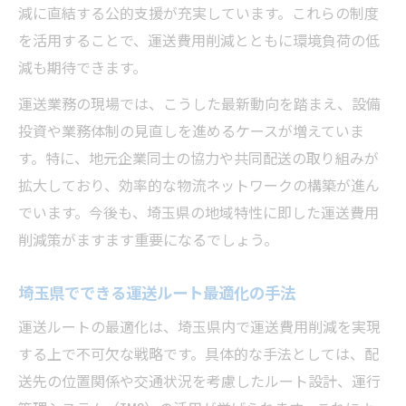
減に直結する公的支援が充実しています。これらの制度
ト
を活用することで、運送費用削減とともに環境負荷の低
暖房給付金を福利厚生に活かす運送の工夫
減も期待できます。
宅配ボックス導入で運送効率化を実現する
運送業務の現場では、こうした最新動向を踏まえ、設備
積載率向上で運送最適化を実現する方法
投資や業務体制の見直しを進めるケースが増えていま
積載率向上による運送費用削減の実践ポイ
す。特に、地元企業同士の協力や共同配送の取り組みが
ント
拡大しており、効率的な物流ネットワークの構築が進ん
共同配送が埼玉県運送現場に及ぼす影響と
でいます。今後も、埼玉県の地域特性に即した運送費用
は
削減策がますます重要になるでしょう。
運送現場で役立つ在庫管理最適化の進め方
埼玉県でできる運送ルート最適化の手法
積載率アップで利益率を高める仕組み作り
WMS導入が運送費用削減に貢献する理由
運送ルートの最適化は、埼玉県内で運送費用削減を実現
する上で不可欠な戦略です。具体的な手法としては、配
埼玉県の支援策を使った運送費用管理術
送先の位置関係や交通状況を考慮したルート設計、運行
運送事業向け埼玉県支援金の賢い申請方法