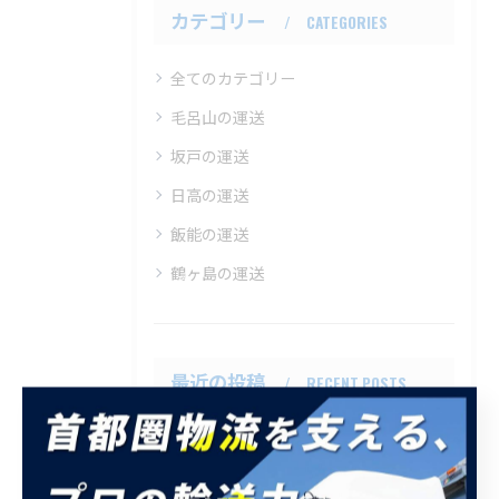
カテゴリー
CATEGORIES
全てのカテゴリー
毛呂山の運送
坂戸の運送
日高の運送
飯能の運送
鶴ヶ島の運送
最近の投稿
RECENT POSTS
2026/03/22
運転免許更新事情