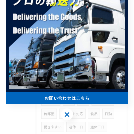
2026/03/12
全社員に向けて『ねんきんネット』の紹介を行いました
タグ
TAGS
軽油
給油
燃料
ゴールド免許
お問い合わせはこちら
運転免許
埼玉
運送
一件おろし
お問い合わせはこちら
首都圏
スポット対応
食品
日勤
働きやすい
週休二日
週休三日